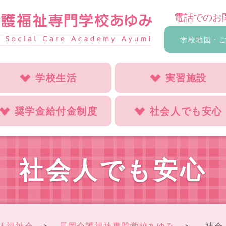
電話でのお
学校地図・
学校生活
実習施設
奨学金給付金制度
社会人でも安心
社会人でも安心