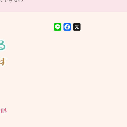
人でも安心
L
F
X
i
a
n
c
e
e
b
o
o
k