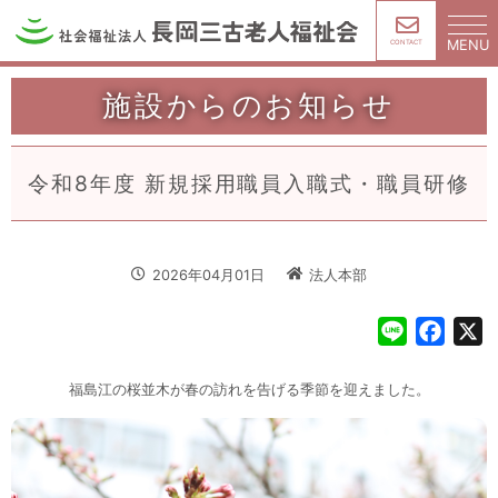
MENU
CONTACT
施設からのお知らせ
令和8年度 新規採用職員入職式・職員研修
2026年04月01日
法人本部
L
F
X
i
a
n
c
福島江の桜並木が春の訪れを告げる季節を迎えました。
e
e
b
o
o