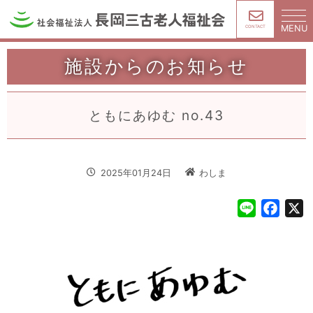
MENU
CONTACT
施設からのお知らせ
ともにあゆむ no.43
2025年01月24日
わしま
L
F
X
i
a
n
c
e
e
b
o
o