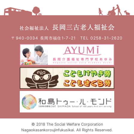
〒940-0034 長岡市福住1-7-21 TEL 0258-31-2620
© 2018 The Social Welfare Corporation
Nagaokasankoroujinfukusikai. All Rights Reserved.