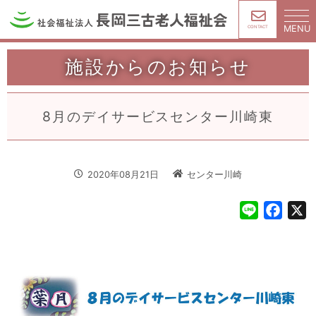
MENU
CONTACT
施設からのお知らせ
8月のデイサービスセンター川崎東
2020年08月21日
センター川崎
L
F
X
i
a
n
c
e
e
b
o
o