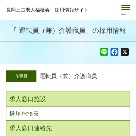
長岡三古老人福祉会 採用情報サイト
MENU
「 運転員（兼）介護職員」の採用情報
Line
Facebo
X
運転員（兼）介護職員
準職員
求人窓口施設
槇山けやき苑
求人窓口連絡先